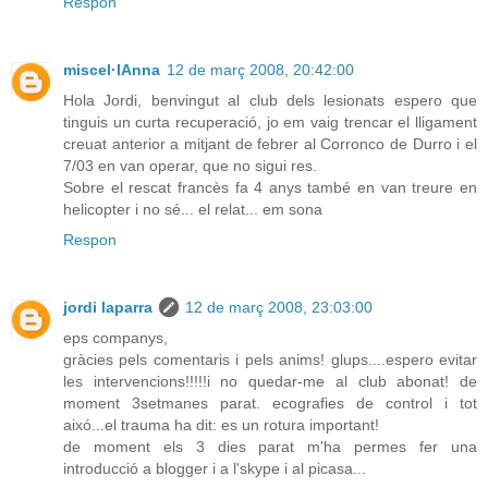
Respon
miscel·lAnna
12 de març 2008, 20:42:00
Hola Jordi, benvingut al club dels lesionats espero que
tinguis un curta recuperació, jo em vaig trencar el lligament
creuat anterior a mitjant de febrer al Corronco de Durro i el
7/03 en van operar, que no sigui res.
Sobre el rescat francès fa 4 anys també en van treure en
helicopter i no sé... el relat... em sona
Respon
jordi laparra
12 de març 2008, 23:03:00
eps companys,
gràcies pels comentaris i pels anims! glups....espero evitar
les intervencions!!!!!i no quedar-me al club abonat! de
moment 3setmanes parat. ecografies de control i tot
aixó...el trauma ha dit: es un rotura important!
de moment els 3 dies parat m'ha permes fer una
introducció a blogger i a l'skype i al picasa...