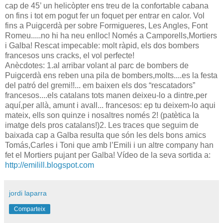
cap de 45’ un helicòpter ens treu de la confortable cabana
on fins i tot em pogut fer un foquet per entrar en calor. Vol
fins a Puigcerdà per sobre Formigueres, Les Angles, Font
Romeu.....no hi ha neu enlloc! Només a Camporells,Mortiers
i Galba! Rescat impecable: molt ràpid, els dos bombers
francesos uns cracks, el vol perfecte!
Anècdotes: 1.al arribar volant al parc de bombers de
Puigcerdà ens reben una pila de bombers,molts....es la festa
del patró del gremi!!... em baixen els dos “rescatadors”
francesos....els catalans tots manen deixeu-lo a dintre,per
aquí,per allà, amunt i avall... francesos: ep tu deixem-lo aqui
mateix, ells son quinze i nosaltres només 2! (patètica la
imatge dels pros catalans!)2. Les traces que seguim de
baixada cap a Galba resulta que són les dels bons amics
Tomás,Carles i Toni que amb l’Emili i un altre company han
fet el Mortiers pujant per Galba! Vídeo de la seva sortida a:
http://emilill.blogspot.com
jordi laparra
Comparteix