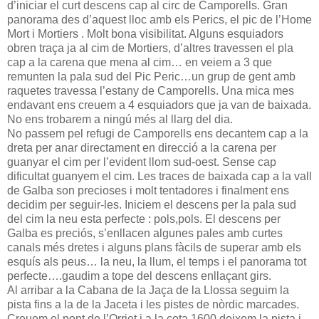
d’iniciar el curt descens cap al circ de Camporells. Gran
panorama des d’aquest lloc amb els Perics, el pic de l’Home
Mort i Mortiers . Molt bona visibilitat. Alguns esquiadors
obren traça ja al cim de Mortiers, d’altres travessen el pla
cap a la carena que mena al cim… en veiem a 3 que
remunten la pala sud del Pic Peric…un grup de gent amb
raquetes travessa l’estany de Camporells. Una mica mes
endavant ens creuem a 4 esquiadors que ja van de baixada.
No ens trobarem a ningú més al llarg del dia.
No passem pel refugi de Camporells ens decantem cap a la
dreta per anar directament en direcció a la carena per
guanyar el cim per l’evident llom sud-oest. Sense cap
dificultat guanyem el cim. Les traces de baixada cap a la vall
de Galba son precioses i molt tentadores i finalment ens
decidim per seguir-les. Iniciem el descens per la pala sud
del cim la neu esta perfecte : pols,pols. El descens per
Galba es preciós, s’enllacen algunes pales amb curtes
canals més dretes i alguns plans fàcils de superar amb els
esquís als peus… la neu, la llum, el temps i el panorama tot
perfecte….gaudim a tope del descens enllaçant girs.
Al arribar a la Cabana de la Jaça de la Llossa seguim la
pista fins a la de la Jaceta i les pistes de nòrdic marcades.
Creuem el pont de l’Orriet i a la cota 1600 deixem la pista i