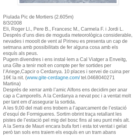
Piulada Pic de Mortiers (2.605m)
8/3/2008
Eli, Roger Ll., Pere B., Francesc M., Carmela F. i Jordi L.
Després d’uns dies de moguda meteorològica considerable,
nevades i mooolt de vent al Pirineu es presenta un cap de
setmana amb possibilitats de fer alguna cosa amb els
esquís als peus.
Pugem divendres i ens instal·lem a Cal Viatger a Enveitg,
una Gîte a tenir molt en compte per fer sortides per
l’Ariege,Capcir o Cerdanya. 10 places i servei de cuina per
16€ la nit. (
www.gite-cerdagne.com/
tel.0468040271
Martina)
Desprès de xerrar amb l’amic Alfons ens decidim per anar
cap a Camporells. A la Cerdanya a nevat poc i a ventat molt
per tant em d’assegurar la sortida.
A les 9,00 del mati ens trobem a l’aparcament de l’estació
d’esquí de Formigueres. Sortim obrint traça retallant les
pistes de l’estació pel mig del bosc fins al seu punt més alt.
A la Serra de Mauri encara bufa fort i esta tot ventat i gelat
però tan sols ens traiem els esquís en un tram abans