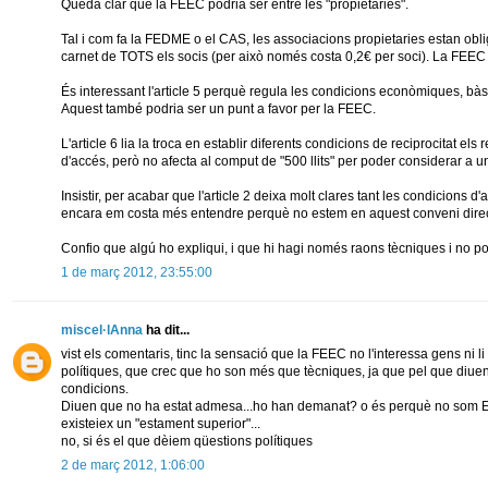
Queda clar que la FEEC podria ser entre les "propietaries".
Tal i com fa la FEDME o el CAS, les associacions propietaries estan oblig
carnet de TOTS els socis (per això només costa 0,2€ per soci). La FEEC
És interessant l'article 5 perquè regula les condicions econòmiques, bàs
Aquest també podria ser un punt a favor per la FEEC.
L'article 6 lia la troca en establir diferents condicions de reciprocitat els
d'accés, però no afecta al comput de "500 llits" per poder considerar a u
Insistir, per acabar que l'article 2 deixa molt clares tant les condicions d
encara em costa més entendre perquè no estem en aquest conveni dire
Confio que algú ho expliqui, i que hi hagi només raons tècniques i no pol
1 de març 2012, 23:55:00
miscel·lAnna
ha dit...
vist els comentaris, tinc la sensació que la FEEC no l'interessa gens ni l
polítiques, que crec que ho son més que tècniques, ja que pel que diuen 
condicions.
Diuen que no ha estat admesa...ho han demanat? o és perquè no som Esta
existeiex un "estament superior"...
no, si és el que dèiem qüestions polítiques
2 de març 2012, 1:06:00