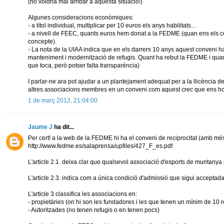
(no voldria mai arribar a aquesta situació!)
Algunes consideracions econòmiques:
- a títol individual, multiplicar per 10 euros els anys habilitats...
- a nivell de FEEC, quants euros hem donat a la FEDME (quan ens els 
concepte).
- La nota de la UIAA indica que en els darrers 10 anys aquest conveni h
manteniment i modernització de refugis. Quant ha rebut la FEDME i quan
que toca, però potser falta transparència)
I parlar-ne ara pot ajudar a un plantejament adequat per a la llicència del
altres associacions membres en un conveni com aquest crec que ens h
1 de març 2012, 21:04:00
Jaume J
ha dit...
Per cert! a la web de la FEDME hi ha el conveni de reciprocitat (amb més
http://www.fedme.es/salaprensa/upfiles/427_F_es.pdf
L'article 2.1. deixa clar que qualsevol associació d'esports de muntanya 
L'article 2.3. indica com a única condició d'admissió que sigui acceptad
L'article 3 classifica les associacions en:
- propietàries (on hi son les fundadores i les que tenen un mínim de 10 r
- Autoritzades (no tenen refugis o en tenen pocs)