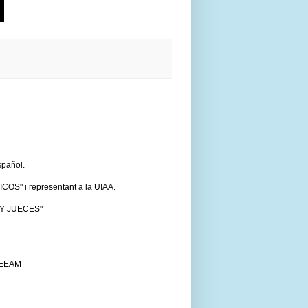
spañol.
OS" i representant a la UIAA.
 Y JUECES"
a EEAM