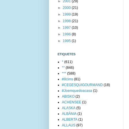
►
2001
(29)
►
2000
(21)
►
1999
(19)
►
1998
(21)
►
1997
(10)
►
1996
(8)
►
1995
(1)
ETIQUETES
*
(611)
**
(846)
***
(588)
#8cims
(81)
#CEGESQUIGOURMAND
(18)
#Joemquedoacasa
(1)
ABISKO
(2)
ACHENSEE
(1)
ALASKA
(5)
ALBÀNIA
(1)
ALBERTA
(1)
ALLAUS
(97)