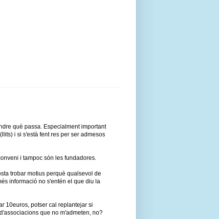
endre què passa. Especialment important
its) i si s'està fent res per ser admesos
conveni i tampoc són les fundadores.
costa trobar motius perquè qualsevol de
és informació no s'entén el que diu la
r 10euros, potser cal replantejar si
s d'associacions que no m'admeten, no?