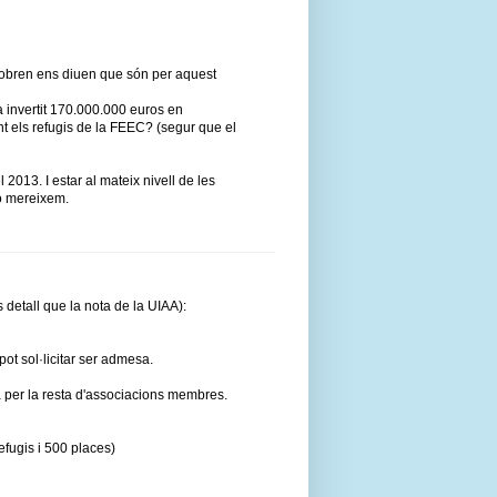
cobren ens diuen que són per aquest
a invertit 170.000.000 euros en
t els refugis de la FEEC? (segur que el
 2013. I estar al mateix nivell de les
o mereixem.
 detall que la nota de la UIAA):
pot sol·licitar ser admesa.
a per la resta d'associacions membres.
efugis i 500 places)