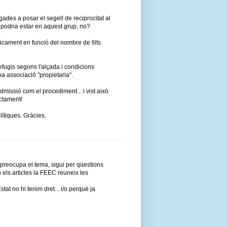
ades a posar el segell de reciprocitat al
 podria estar en aquest grup, no?
icament en funció del nombre de llits.
 refugis segons l'alçada i condicions
na associació "propietaria".
'admissió com el procediment... i vist això
ctament!
ítiques. Gràcies.
i preocupa el tema, sigui per qüestions
els articles la FEEC reuneix les
t no hi tenim dret... i/o perquè ja