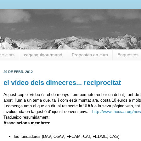
de cims
cegesquigourmand
Propostes en curs
Enquestes
29 DE FEBR. 2012
el vídeo dels dimecres... reciprocitat
Aquest cop el vídeo és el de menys i em permeto reobrir un debat, tant de 
aporti llum a un tema que, tal i com està muntat ara, costa 10 euros a molt
I comença amb el que en diu al respecte la
UIAA
a la seva pàgina web, tot 
involucrada en la gestió d'aquest conveni privat:
http://www.theuiaa.org/ne
Tradueixo resumidament:
Associacions membres:
les fundadores (DAV, OeAV, FFCAM, CAI, FEDME, CAS)