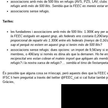
associacions amb més de 500 llits en refugis (AVS, PZS, LAV, clubs
refugis amb més de 500 llits. Sembla que la FEEC es mereix estar e
associacions sense refugis.
Tarifes:
les fundadores i associacions amb més de 500 llits: 1.300€ any per a
la FEEC estigués en aquest grup, als federats ens costaria 0,20€/any 
proporcional de repartir els 1.300€ entre els federats (menys de 0,1€/a
sap el perquè no estem en aquest grup si tenim més de 500 llits?
associacions sense refugis: dues opcions: un import de 9,5€/any si es 
membres, o 40€/any si només es dóna als que la demanen.
Ho he en
reciprocitat ens estan cobran el mateix import que apliquen als mem
refugis? i la nostra xarxa de refugis? ... sembla el timo de l'estampet
És possible que alguna cosa se m'escapi, però aquests dies que la FEEC es
IFSC li hem preguntat a través del twitter @FEEC_cat si cal lluitar també p
Gràcies,