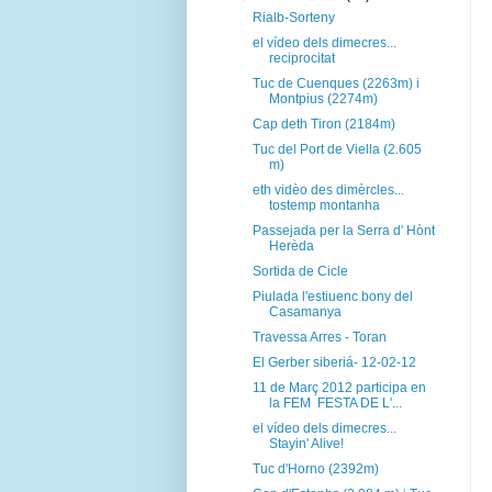
Rialb-Sorteny
el vídeo dels dimecres...
reciprocitat
Tuc de Cuenques (2263m) i
Montpius (2274m)
Cap deth Tiron (2184m)
Tuc del Port de Viella (2.605
m)
eth vidèo des dimèrcles...
tostemp montanha
Passejada per la Serra d' Hònt
Herèda
Sortida de Cicle
Piulada l'estiuenc bony del
Casamanya
Travessa Arres - Toran
El Gerber siberiá- 12-02-12
11 de Març 2012 participa en
la FEM FESTA DE L'...
el vídeo dels dimecres...
Stayin' Alive!
Tuc d'Horno (2392m)