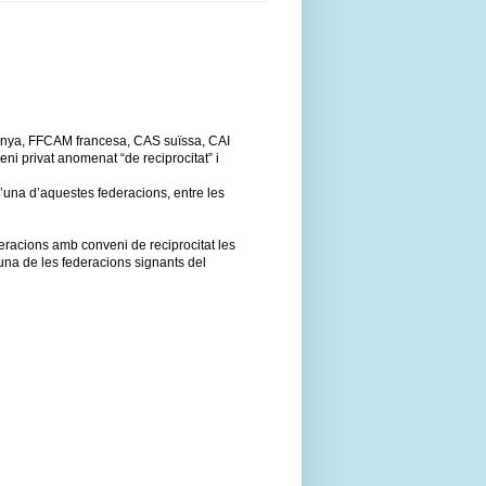
anya, FFCAM francesa, CAS suïssa, CAI
ni privat anomenat “de reciprocitat” i
 d’una d’aquestes federacions, entre les
eracions amb conveni de reciprocitat les
una de les federacions signants del