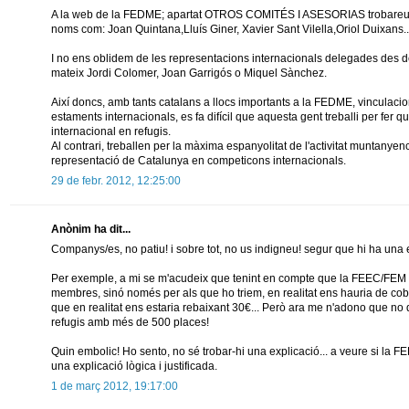
A la web de la FEDME; apartat OTROS COMITÉS I ASESORIAS trobareu un
noms com: Joan Quintana,Lluís Giner, Xavier Sant Vilella,Oriol Duixans..
I no ens oblidem de les representacions internacionals delegades des de
mateix Jordi Colomer, Joan Garrigós o Miquel Sànchez.
Així doncs, amb tants catalans a llocs importants a la FEDME, vinculacio
estaments internacionals, es fa difícil que aquesta gent treballi per fer q
internacional en refugis.
Al contrari, treballen per la màxima espanyolitat de l'activitat muntanye
representació de Catalunya en competicons internacionals.
29 de febr. 2012, 12:25:00
Anònim ha dit...
Companys/es, no patiu! i sobre tot, no us indigneu! segur que hi ha una ex
Per exemple, a mi se m'acudeix que tenint en compte que la FEEC/FEM no s
membres, sinó només per als que ho triem, en realitat ens hauria de cobr
que en realitat ens estaria rebaixant 30€... Però ara me n'adono que no
refugis amb més de 500 places!
Quin embolic! Ho sento, no sé trobar-hi una explicació... a veure si la F
una explicació lògica i justificada.
1 de març 2012, 19:17:00