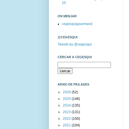
25
ON MENJAR
cegesquigourmand
@CEGESQUI
Tweets by @cegesqui
CERCAR A CEGESQUI
ARXIU DE PIULADES
►
2026
(52)
►
2025
(146)
►
2024
(135)
►
2023
(131)
►
2022
(150)
►
2021
(104)