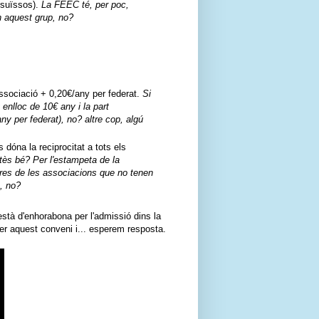
 suïssos).
La FEEC té, per poc,
n aquest grup, no?
ssociació + 0,20€/any per federat.
Si
enlloc de 10€ any i la part
ny per federat), no? altre cop, algú
dóna la reciprocitat a tots els
tès bé? Per l'estampeta de la
bres de les associacions que no tenen
a, no?
tà d'enhorabona per l'admissió dins la
er aquest conveni i... esperem resposta.