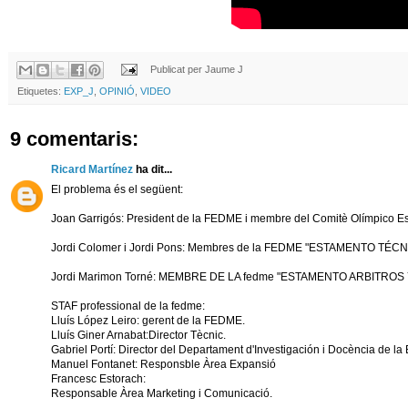
Publicat per
Jaume J
Etiquetes:
EXP_J
,
OPINIÓ
,
VIDEO
9 comentaris:
Ricard Martínez
ha dit...
El problema és el següent:
Joan Garrigós: President de la FEDME i membre del Comitè Olímpico E
Jordi Colomer i Jordi Pons: Membres de la FEDME "ESTAMENTO TÉCNIC
Jordi Marimon Torné: MEMBRE DE LA fedme "ESTAMENTO ARBITROS
STAF professional de la fedme:
Lluís López Leiro: gerent de la FEDME.
Lluís Giner Arnabat:Director Tècnic.
Gabriel Portí: Director del Departament d'Investigación i Docència de l
Manuel Fontanet: Responsble Àrea Expansió
Francesc Estorach:
Responsable Àrea Marketing i Comunicació.