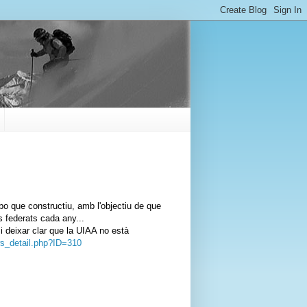
bo que constructiu, amb l'objectiu de que
s federats cada any...
i deixar clar que la UIAA no està
ws_detail.php?ID=310