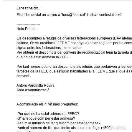
Ernest ha dit...
Els hi he enviat un correu a "feec@feec.cat" i m'han contestat això:
--------------------
Hola Ernest,
Els descomptes a refugis de diverses federacions europees (DAV alem
italiana, OeAV austríaca i FEDME espanyola) estan regulats per un conve
signat entre les federacions esmentades.
Per obtenir el descompte del conveni de reciprocitat cal tenir la targeta
que no ha estat admesa la FEEC.
Per tant només obtindran descompte als refugis que pertanyen a les fed
targetes de la FEEC que estiguin habilitades a la FEDME que sí que és 
conveni.
Antoni Pardinilla Rovira
Àrea d'Administració
--------------------
A continuació els hi fet més preguntes:
-Per què no ha estat admesa la FEEC?
-S'ha fet quelcom per estar admesa?
-Tenim la intenció de fer quelcom per estar admesa?
-Amb el número de llits que tenim als nostres refugis (+500) no tenim