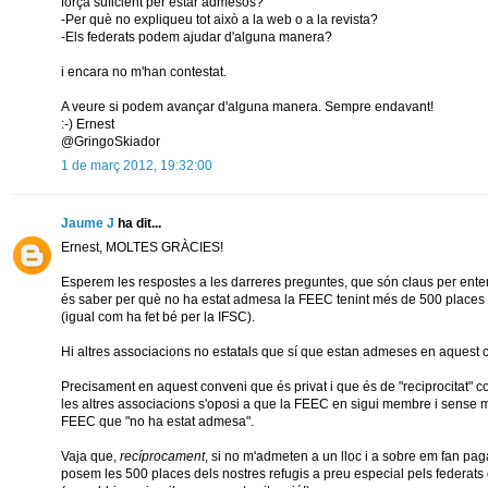
força suficient per estar admesos?
-Per què no expliqueu tot això a la web o a la revista?
-Els federats podem ajudar d'alguna manera?
i encara no m'han contestat.
A veure si podem avançar d'alguna manera. Sempre endavant!
:-) Ernest
@GringoSkiador
1 de març 2012, 19:32:00
Jaume J
ha dit...
Ernest, MOLTES GRÀCIES!
Esperem les respostes a les darreres preguntes, que són claus per ent
és saber per què no ha estat admesa la FEEC tenint més de 500 places (ll
(igual com ha fet bé per la IFSC).
Hi altres associacions no estatals que sí que estan admeses en aquest 
Precisament en aquest conveni que és privat i que és de "reciprocitat" 
les altres associacions s'oposi a que la FEEC en sigui membre i sense m
FEEC que "no ha estat admesa".
Vaja que,
recíprocament
, si no m'admeten a un lloc i a sobre em fan paga
posem les 500 places dels nostres refugis a preu especial pels federat