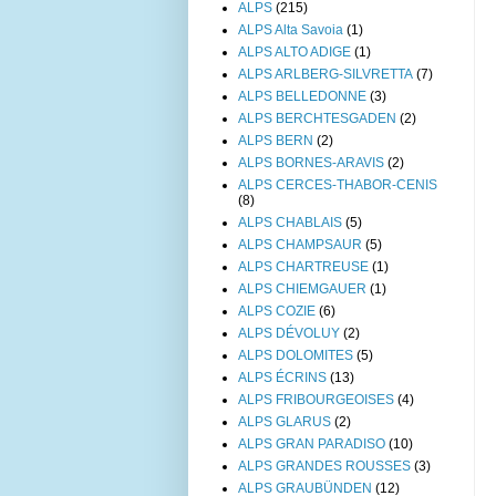
ALPS
(215)
ALPS Alta Savoia
(1)
ALPS ALTO ADIGE
(1)
ALPS ARLBERG-SILVRETTA
(7)
ALPS BELLEDONNE
(3)
ALPS BERCHTESGADEN
(2)
ALPS BERN
(2)
ALPS BORNES-ARAVIS
(2)
ALPS CERCES-THABOR-CENIS
(8)
ALPS CHABLAIS
(5)
ALPS CHAMPSAUR
(5)
ALPS CHARTREUSE
(1)
ALPS CHIEMGAUER
(1)
ALPS COZIE
(6)
ALPS DÉVOLUY
(2)
ALPS DOLOMITES
(5)
ALPS ÉCRINS
(13)
ALPS FRIBOURGEOISES
(4)
ALPS GLARUS
(2)
ALPS GRAN PARADISO
(10)
ALPS GRANDES ROUSSES
(3)
ALPS GRAUBÜNDEN
(12)