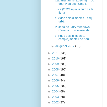
Cap d'Estanhs (2.084 m) i Tuc
deth Plan deth Òme (...
Tuca (2.224 m) a la llum de la
lluna
el vídeo dels dimecres... esquí
urbà
Piulada de Fairy Meadows,
Canada ... i com n'és de...
el vídeo dels dimecres...
compte, mantell de neu i...
►
de gener 2012
(15)
►
2011
(136)
►
2010
(161)
►
2009
(200)
►
2008
(195)
►
2007
(48)
►
2006
(94)
►
2005
(102)
►
2004
(68)
►
2003
(28)
►
2002
(27)