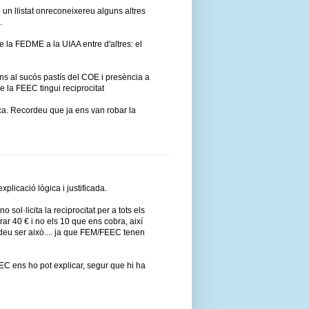
 llistat onreconeixereu alguns altres
.
 la FEDME a la UIAA entre d'altres: el
ns al sucós pastís del COE i presència a
ue la FEEC tingui reciprocitat
nca. Recordeu que ja ens van robar la
plicació lògica i justificada.
ol·licita la reciprocitat per a tots els
ar 40 € i no els 10 que ens cobra, així
 deu ser això.... ja que FEM/FEEC tenen
EEC ens ho pot explicar, segur que hi ha