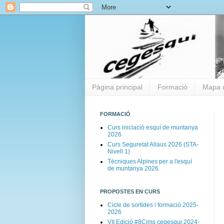
Pàgina principal
Formació
Mapa 
FORMACIÓ
Curs iniciació esquí de muntanya
2026
Curs Seguretat Allaus 2026 (STA-
Nivell 1)
Tècniques Alpines per a l'esquí
de muntanya 2026
PROPOSTES EN CURS
Cicle de sortides i formació 2025-
2026
VII Edició #8Cims cegesqui 2024-